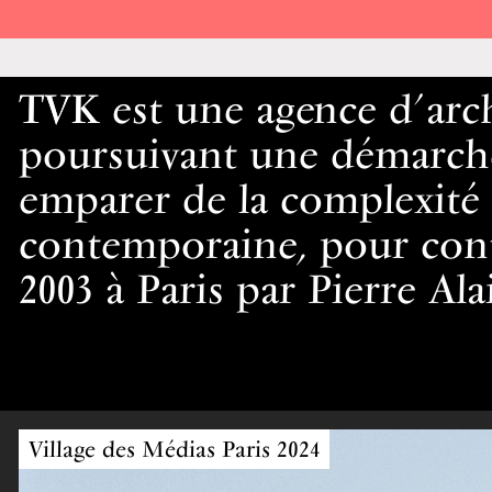
TVK
TVK est une agence d’arch
poursuivant une démarche
emparer de la complexité e
contemporaine, pour contr
2003 à Paris par Pierre Al
Village des Médias Paris 2024