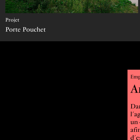
projet
Porte Pouchet
Em
A
Dan
l’a
un·
afi
d’e