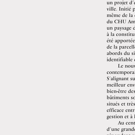
un projet d’
ville. Initié
même de la c
du CHU Amien
un paysage 
à la constit
été apportée
de la parcel
abords du si
identifiable 
Le nouv
contemporai
S’alignant su
meilleur en
bien-être de
bâtiments so
situés et tr
efficace ent
gestion et à 
Au cent
d’une grande