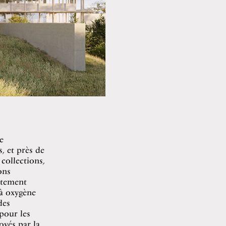
e
, et près de
 collections,
ons
utement
à oxygène
des
pour les
oyés par la