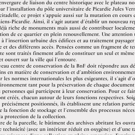
envergure de liaison du centre historique avec le plateau no
 par l’installation du pôle universitaire de Picardie Jules Ve
itadelle, ce projet s’appuie aussi sur la mutation en cours 
s‑Picardie. Ainsi, il s’agit autant d’établir un nouveau r
déjà riche de monuments mais aussi de contribuer localeme
ution de ce quartier en plein renouvellement. Une attention t
 à l’insertion urbaine des édifices et au traitement paysager
le et des différents accès. Pensées comme un fragment de terr
te sont traités finement afin de constituer un seul et même 
et ouvert sur la ville qui l’entoure.
eau centre de conservation de la BnF doit répondre aux dé
ns en matière de conservation et d’ambition environnemen
r les normes internationales les plus exigeantes, il s’agit d’o
vironnement tant pour la préservation de chaque document
s personnes qui participent à leur conservation. Pour ce fai
nt créés, chacun autour de leurs fonctions respectives. So
ès précisément positionnés, ils établissent une relation part
re la fonction de stockage et l’ensemble des processus nécess
la protection de la collection.
re de la parcelle, le bâtiment des archives abritant les ouvr
 technicité (avec un intérieur réduit en oxygène) et d’une ta