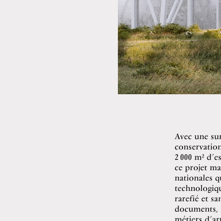
Avec une sur
conservation
2 000 m² d’e
ce projet ma
nationales 
technologiqu
rarefié et sa
documents, n
métiers d’ar