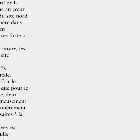
rd de la
rne au cœur
du site nord
epère dans
nt
rès forte a
itoire, les
site
fis
tale.
ffrir le
 que pour le
re, deux
igneusement
iculièrement
aires à la
ages est
ille