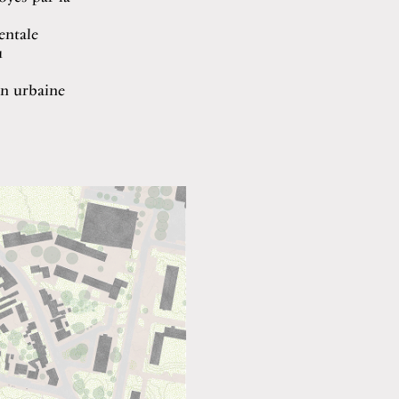
entale
u
on urbaine