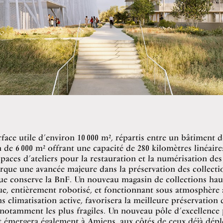
face utile d’environ 10 000 m², répartis entre un bâtiment d
 de 6 000 m² offrant une capacité de 280 kilomètres linéaires
spaces d’ateliers pour la restauration et la numérisation des
rque une avancée majeure dans la préservation des collecti
que conserve la BnF. Un nouveau magasin de collections ha
e, entièrement robotisé, et fonctionnant sous atmosphère 
ns climatisation active, favorisera la meilleure préservation 
otamment les plus fragiles. Un nouveau pôle d’excellence 
t émergera également à Amiens, aux côtés de ceux déjà dépl