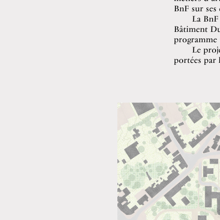
BnF sur ses 
La BnF 
Bâtiment Du
programme te
Le proj
portées par l