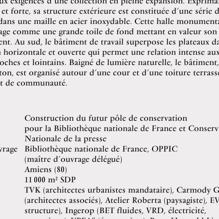
x exigences d’une collection en pleine expansion. Exprima
 et forte, sa structure extérieure est constituée d’une série 
ans une maille en acier inoxydable. Cette halle monumental
sage comme une grande toile de fond mettant en valeur son
t. Au sud, le bâtiment de travail superpose les plateaux d
horizontale et ouverte qui permet une relation intense au
ches et lointains. Baigné de lumière naturelle, le bâtiment,
éton, est organisé autour d’une cour et d’une toiture terras
nt de communauté.
Construction du futur pôle de conservation
pour la Bibliothèque nationale de France et Conserv
Nationale de la presse
vrage
Bibliothèque nationale de France, OPPIC
(maître d’ouvrage délégué)
Amiens (80)
11 000 m² SDP
TVK (architectes urbanistes mandataire),
Carmody G
(architectes associés), Atelier Roberta (paysagiste), 
structure), Ingerop (BET fluides, VRD, électricité,