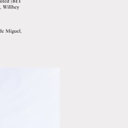
mited (BET
, Willhey
de Miguel,