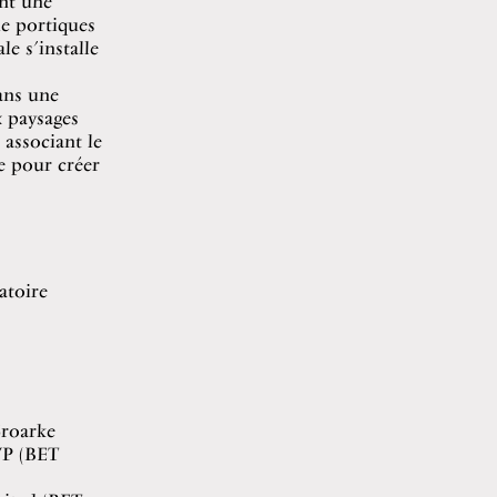
nt une
de portiques
e s’installe
ans une
x paysages
 associant le
se pour créer
atoire
roarke
EVP (BET