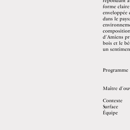
répondant au
forme claire
enveloppée d
dans le pay
environnemen
composition 
d’Amiens pro
bois et le b
un sentime
Programme
Maître d’ou
Contexte
Surface
Équipe