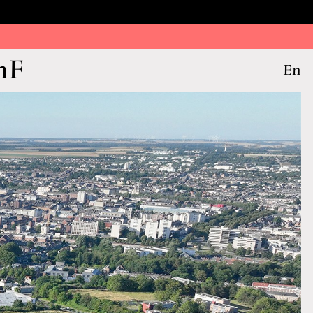
nF
En