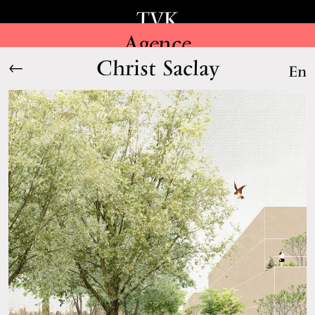
TVK
Agence
Christ Saclay
←
En