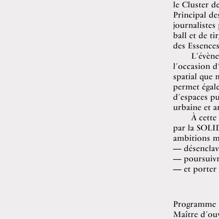
le Cluster d
Principal de
journalistes
ball et de t
des Essence
L’évène
l’occasion d’
spatial que 
permet égale
d’espaces pu
urbaine et a
À cette
par la SOLI
ambitions ma
désenclave
poursuivr
et porter
Programme
Maître d’ou