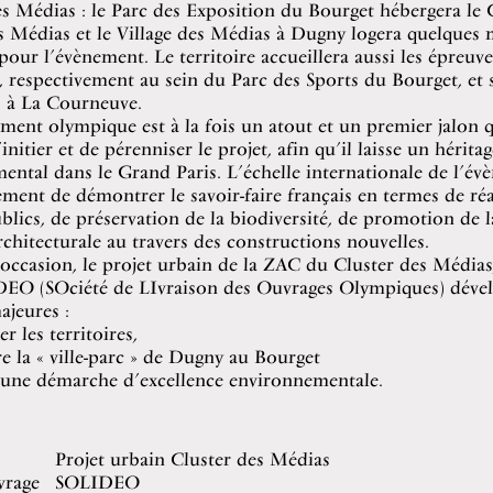
es Médias : le Parc des Exposition du Bourget hébergera le 
s Médias et le Village des Médias à Dugny logera quelques m
 pour l’évènement. Le territoire accueillera aussi les épreuve
ir, respectivement au sein du Parc des Sports du Bourget, et s
s à La Courneuve.
ment olympique est à la fois un atout et un premier jalon 
initier et de pérenniser le projet, afin qu’il laisse un héritag
mental dans le Grand Paris. L’échelle internationale de l’é
ment de démontrer le savoir-faire français en termes de réa
blics, de préservation de la biodiversité, de promotion de l
rchitecturale au travers des constructions nouvelles.
 occasion, le projet urbain de la ZAC du Cluster des Média
DEO (SOciété de LIvraison des Ouvrages Olympiques) dével
jeures :
r les territoires,
e la « ville-parc » de Dugny au Bourget
 une démarche d’excellence environnementale.
Projet urbain Cluster des Médias
vrage
SOLIDEO