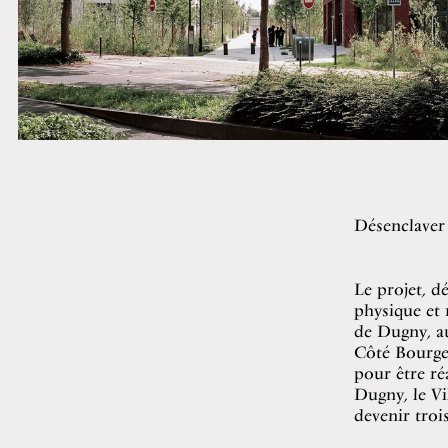
Désenclaver 
Le projet, d
physique et 
de Dugny, a
Côté Bourget
pour être ré
Dugny, le Vi
devenir troi