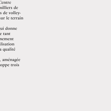
Centre
illiers de
s de volley-
ur le terrain
qui donne
e tant
vènement
lisation
a qualité
s, aménagée
oppe trois