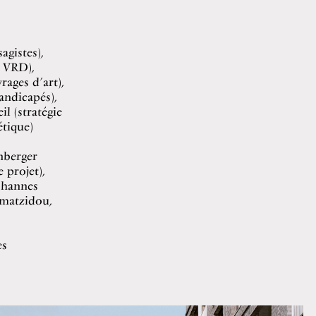
agistes),
T VRD),
ages d’art),
andicapés),
l (stratégie
étique)
enberger
 projet),
ohannes
lmatzidou,
es