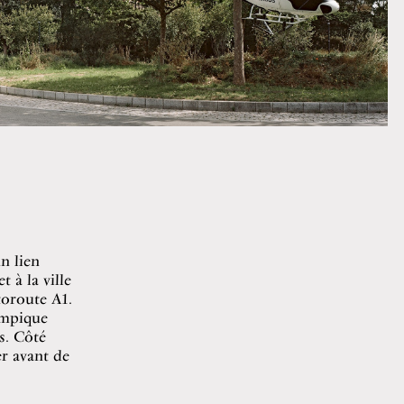
n lien
 à la ville
oroute A1.
ympique
s. Côté
er avant de