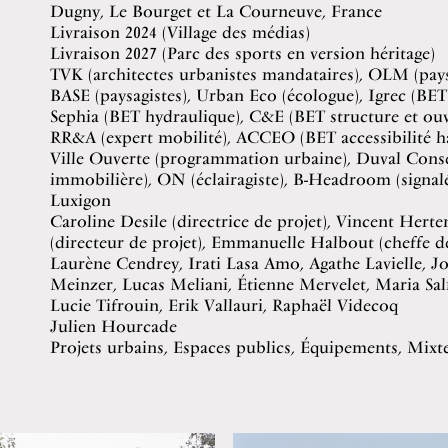
Dugny, Le Bourget et La Courneuve, France
Livraison 2024 (Village des médias)
Livraison 2027 (Parc des sports en version héritage)
TVK (architectes urbanistes mandataires), OLM (pays
BASE (paysagistes), Urban Eco (écologue), Igrec (BE
Sephia (BET hydraulique), C&E (BET structure et ouvr
RR&A (expert mobilité), ACCEO (BET accessibilité h
Ville Ouverte (programmation urbaine), Duval Consei
immobilière), ON (éclairagiste), B-Headroom (signal
Luxigon
Caroline Desile (directrice de projet), Vincent Hert
(directeur de projet), Emmanuelle Halbout (cheffe de
Laurène Cendrey, Irati Lasa Amo, Agathe Lavielle, J
Meinzer, Lucas Meliani, Étienne Mervelet, Maria Sa
Lucie Tifrouin, Erik Vallauri, Raphaël Videcoq
Julien Hourcade
Projets urbains, Espaces publics, Équipements, Mixt