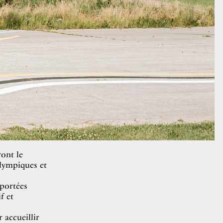
ont le
Olympiques et
 portées
f et
 accueillir