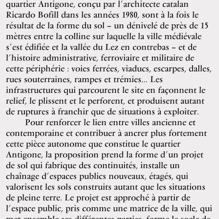
quartier Antigone, conçu par l’architecte catalan
Ricardo Bofill dans les années 1980, sont à la fois le
résultat de la forme du sol – un dénivelé de près de 15
mètres entre la colline sur laquelle la ville médiévale
s’est édifiée et la vallée du Lez en contrebas – et de
l’histoire administrative, ferroviaire et militaire de
cette périphérie : voies ferrées, viaducs, escarpes, dalles,
rues souterraines, rampes et trémies… Les
infrastructures qui parcourent le site en façonnent le
relief, le plissent et le perforent, et produisent autant
de ruptures à franchir que de situations à exploiter.
Pour renforcer le lien entre villes ancienne et
contemporaine et contribuer à ancrer plus fortement
cette pièce autonome que constitue le quartier
Antigone, la proposition prend la forme d’un projet
de sol qui fabrique des continuités, installe un
chaînage d’espaces publics nouveaux, étagés, qui
valorisent les sols construits autant que les situations
de pleine terre. Le projet est approché à partir de
l’espace public, pris comme une matrice de la ville, qui
met ensemble ses différentes parties, forme le socle de