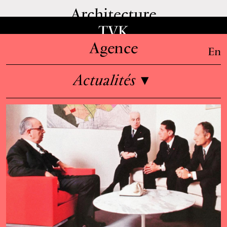
Architecture
TVK
Agence
En
Actualités
▾
Informations
Équipe
Emplois
Enseignement & conférences
Presse