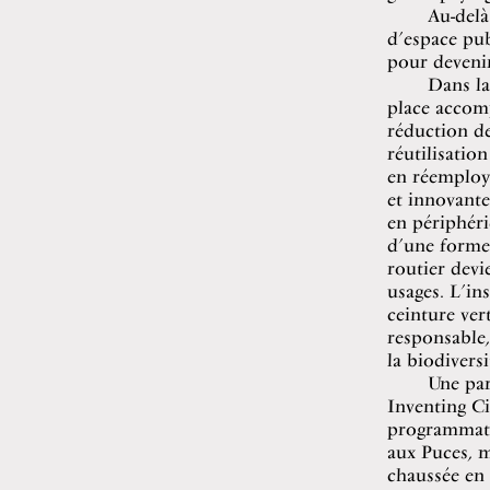
Au-delà
d’espace pub
pour devenir
Dans la
place accomp
réduction de
réutilisatio
en réemploya
et innovante
en périphéri
d’une forme 
routier devi
usages. L’in
ceinture ve
responsable,
la biodiversi
Une par
Inventing Ci
programmatio
aux Puces, m
chaussée en 