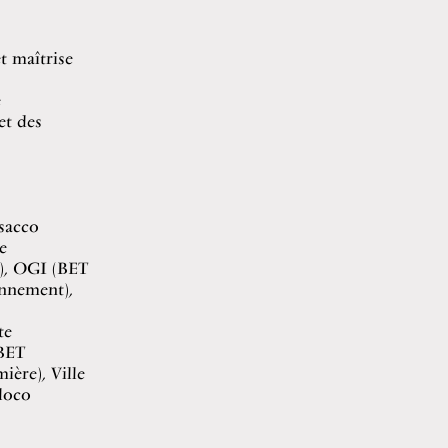
t maîtrise
e
et des
ssacco
e
), OGI (BET
onnement),
te
(BET
ière), Ville
loco