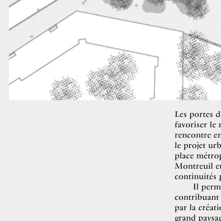
Les portes d
favoriser le
rencontre en
le projet ur
place métrop
Montreuil et
continuités 
Il perm
contribuant 
par la créat
grand paysag