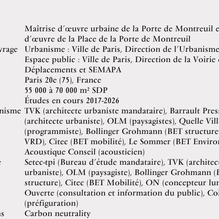
Maîtrise d’œuvre urbaine de la Porte de Montreuil e
d’œuvre de la Place de la Porte de Montreuil
vrage
Urbanisme : Ville de Paris, Direction de l’Urbanism
Espace public : Ville de Paris, Direction de la Voirie 
Déplacements et SEMAPA
Paris 20e (75), France
55 000 à 70 000 m² SDP
Études en cours 2017-2026
nisme
TVK (architecte urbaniste mandataire), Barrault Pre
(architecte urbaniste), OLM (paysagistes), Quelle Vill
(programmiste), Bollinger Grohmann (BET structure
VRD), Citec (BET mobilité), Le Sommer (BET Envir
Acoustique Conseil (acousticien)
e
Setec-tpi (Bureau d’étude mandataire), TVK (architec
urbaniste), OLM (paysagiste), Bollinger Grohmann 
structure), Citec (BET Mobilité), ON (concepteur lum
Ouverte (consultation et information du public), Co
(préfiguration)
ns
Carbon neutrality