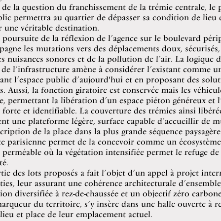
 de la question du franchissement de la trémie centrale, le 
lic permettra au quartier de dépasser sa condition de lieu 
 une véritable destination.
 poursuite de la réflexion de l’agence sur le boulevard péri
agne les mutations vers des déplacements doux, sécurisés,
s nuisances sonores et de la pollution de l’air. La logique 
n de l’infrastructure amène à considérer l’existant comme u
nt l’espace public d’aujourd'hui et en proposant des solut
s. Aussi, la fonction giratoire est conservée mais les véhicul
e, permettant la libération d’un espace piéton généreux et l
forte et identifiable. La couverture des trémies ainsi libéré
ent une plateforme légère, surface capable d’accueillir de m
scription de la place dans la plus grande séquence paysagère
rte parisienne permet de la concevoir comme un écosystème
 perméable où la végétation intensifiée permet le refuge de
té.
tie des lots proposés a fait l’objet d’un appel à projet inter
ties, leur assurant une cohérence architecturale d’ensemble
n diversifiée à rez-de-chaussée et un objectif zéro carbon
arqueur du territoire, s’y insère dans une halle ouverte à re
lieu et place de leur emplacement actuel.