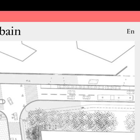
bain
En