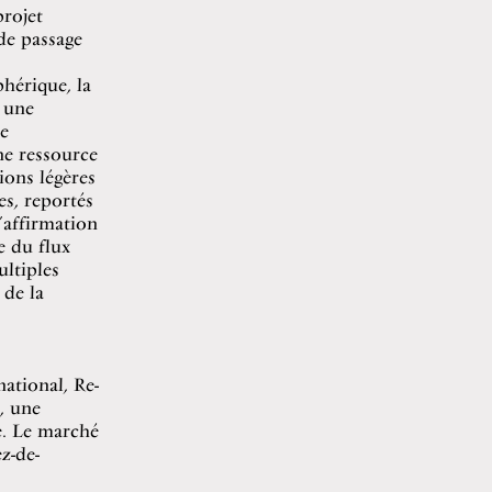
projet
de passage
phérique, la
 une
de
ne ressource
ions légères
es, reportés
’affirmation
e du flux
ultiples
 de la
national, Re-
, une
e. Le marché
z-de-