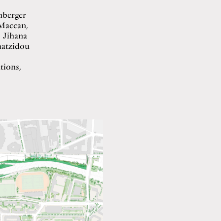
enberger
 Maccan,
 Jihana
matzidou
tions,