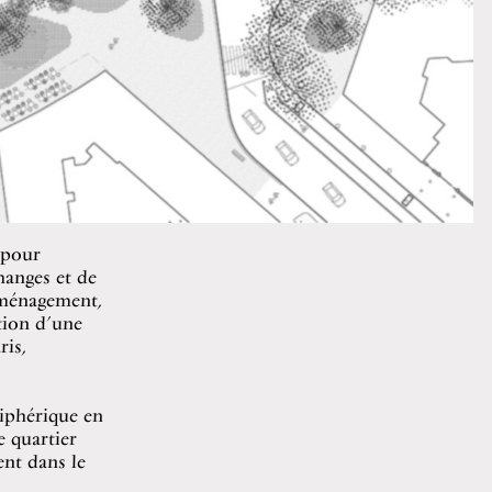
 pour
hanges et de
’aménagement,
tion d’une
ris,
riphérique en
e quartier
ent dans le