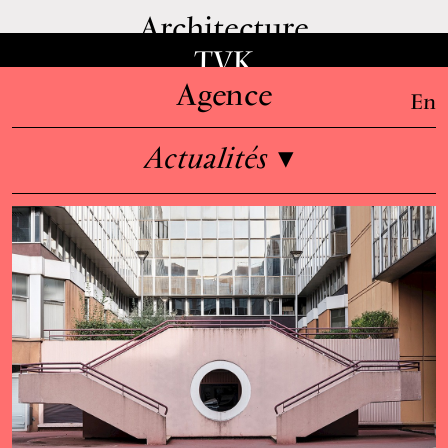
Architecture
TVK
Agence
En
Actualités
▾
Informations
Équipe
Emplois
Enseignement & conférences
Presse