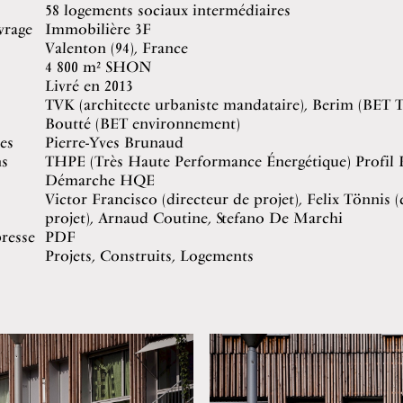
58 logements sociaux intermédiaires
vrage
Immobilière 3F
Valenton (94), France
4 800 m² SHON
Livré en 2013
TVK (architecte urbaniste mandataire), Berim (BET 
Boutté (BET environnement)
es
Pierre-Yves Brunaud
ns
THPE (Très Haute Performance Énergétique) Profil
Démarche HQE
Victor Francisco (directeur de projet), Felix Tönnis (
projet), Arnaud Coutine, Stefano De Marchi
resse
P
DF
Projets, Construits, Logements