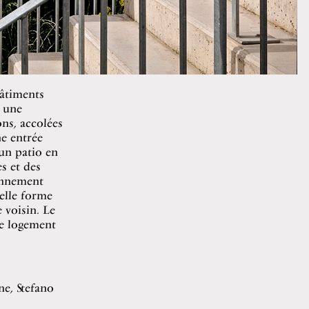
bâtiments
e une
ns, accolées
ne entrée
’un patio en
s et des
ionnement
elle forme
 voisin. Le
le logement
ne, Stefano