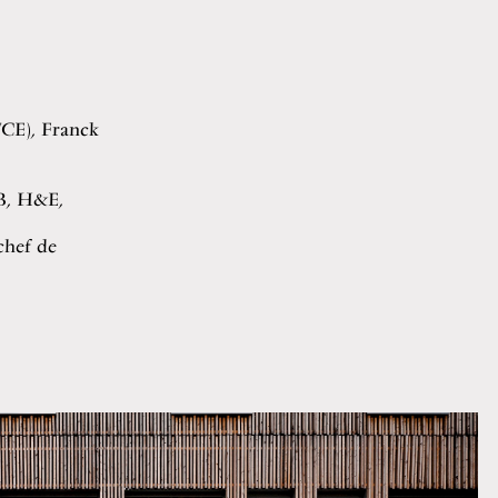
TCE), Franck
 B, H&E,
chef de