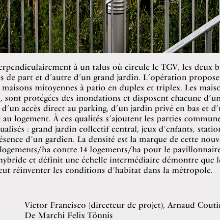
rpendiculairement à un talus où circule le TGV, les deux 
s de part et d’autre d’un grand jardin. L’opération propos
 maisons mitoyennes à patio en duplex et triplex. Les maiso
s, sont protégées des inondations et disposent chacune d’u
, d’un accès direct au parking, d’un jardin privé en bas et d
é au logement. À ces qualités s’ajoutent les parties commune
ualisés : grand jardin collectif central, jeux d’enfants, stat
ésence d’un gardien. La densité est la marque de cette nouv
 logements/ha contre 14 logements/ha pour le pavillonnaire
hybride et définit une échelle intermédiaire démontre que 
eut réinventer les conditions d’habitat dans la métropole.
Victor Francisco (directeur de projet), Arnaud Couti
De Marchi Felix Tönnis