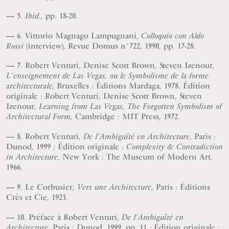
5.
, pp. 18-20.
Ibid.
6. Vittorio Magnago Lampugnani,
Colloquio con Aldo
(interview), Revue Domus n°722, 1990, pp. 17-28.
Rossi
7. Robert Venturi, Denise Scott Brown, Steven Izenour,
L’enseignement de Las Vegas, ou le Symbolisme de la forme
Bruxelles : Éditions Mardaga, 1978. Édition
architecturale,
originale : Robert Venturi, Denise Scott Brown, Steven
Izenour,
,
Learning from Las Vegas
The Forgotten Symbolism of
Cambridge : MIT Press, 1972.
Architectural Form,
8. Robert Venturi,
Paris :
De l’Ambiguïté en Architecture,
Dunod, 1999 ; Édition originale :
Complexity & Contradiction
, New York : The Museum of Modern Art,
in Architecture
1966.
9. Le Corbusier,
, Paris : Éditions
Vers une Architecture
Crès et Cie, 1923.
10. Préface à Robert Venturi,
De l’Ambiguïté en
Paris :
Dunod, 1999, pp. 11
Édition originale :
Architecture,
;