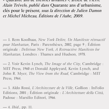
Alain Trévelo, publié dans
Quarante ans d’urbanisme,
clés pour le présent
, sous la direction de Julien Damon
et Michel Micheau, Éditions de l’Aube, 2009.
1. Rem Koolhaas,
New York Delire, Un Manifeste rétroactif
, Paris : Parenthèses, 2002, page 9 ; Édition
pour Manhattan
originale :
Delirious New York,
A Retroactive Manifesto for
Londres : Thames and Hudson, 1978.
Manhattan,
2. Voir Kevin Lynch,
, Cambridge :
The Image of the City
MIT Press, 1960 et Donald Appleyard, Kevin Lynch, and
John R. Myer,
, Cambridge : MIT
The View from the Road
Press, 1964.
3. Aldo Rossi,
, Gollion : InFolio
L’Architecture de la Ville
Editions, 2001 ; Édition originale :
,
L’Architetture della Città
Padoue : Marsilio Editori, 1966.
4.
, pp. 11.
Ibid.