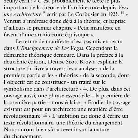
Scully écrit : « C’est probablement le texte le plus
important de la théorie de l’architecture depuis
Vers
9
10
une Architecture
écrit par Le Corbusier en 1923.
»
Venturi s’intéresse donc déjà à la théorie, et baptise
d’ailleurs le premier chapitre « Petit manifeste en
faveur d’une architecture équivoque ».
Le terme de manifeste n’est pas mis en avant
dans
L’Enseignement de Las Vegas
. Cependant la
démarche théorique demeure. Dans la préface à la
deuxième édition, Denise Scott Brown explicite la
structure du livre à travers les « analyses » de la
première partie et les « théories » de la seconde, dont
l’objectif est de constituer « un traité sur le
11
symbolisme dans l’architecture »
. De plus, dans cet
ouvrage aussi, une phrase essentielle – la première de
la première partie – nous éclaire : « Étudier le paysage
existant est pour un architecte une manière d’être
12
révolutionnaire.
» L’ambition est donc d’écrire un
texte révolutionnaire, une théorie du changement.
Nous aurons bien sûr à revenir sur la nature
du changement.