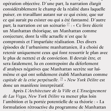
opération objective. D’une part, la narration élargit
considérablement le champ de la réalité dans laquelle
puiser, en travaillant autant sur ce qui existe, que sur
ce qui aurait pu exister ou qui a été fantasmé. D’autre
27
part, la narration est un scénario
: « Ce livre décrit
un Manhattan théorique, un Manhattan comme
conjecture, dont la ville actuelle n’est que le
compromis et l’imparfaite réalisation. Des divers
épisodes de l’urbanisme manhattanien, il a choisi de
retenir uniquement ceux qui font ressortir le plan avec
le plus de netteté et de conviction. Il devrait être, et
sera fatalement, lu en contrepoint du déferlement
d’analyses négatives que Manhattan secrète sur lui-
même et qui ont solidement établi Manhattan comme
28
capitale de la crise perpétuelle
.
»
New York Délire
est
donc un manifeste interprétatif.
Après
L’Architecture de la Ville
et
L’Enseignement
de Las Vegas
,
New York Délire
va mener plus loin
l’ambition et la portée potentielle de sa théorie : « La
formulation rétroactive du programme de Manhattan