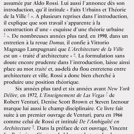
assumée par Aldo Rossi. Lui aussi l’annonce dès son
introduction, qu’il intitule « Faits Urbains et Théorie
4
de la Ville
». A plusieurs reprises dans l’introduction,
il explique que son travail s’apparente à la
construction d’une « esquisse d’une théorie urbaine
5
». De nombreuses années plus tard, en 1990, dans un
entretien à la revue
Domus
, il confie à Vittorio
Magnago Lampugnani que
L’Architecture de la Ville
6
est un « traité d’architecture »
. La formulation sans
doute encore prudente dans l’introduction, laisse ainsi
place au mot
traité
et, au-delà du flou entretenu entre
architecture et ville, Rossi a donc bien cherché à
produire une position théorique.
Six années plus tard et six années avant
New York
7
Délire
, en 1972,
L’Enseignement de Las Vegas
de
Robert Venturi, Denise Scott Brown et Steven Izenour
marque lui aussi le champ disciplinaire. Ce livre fait
suite à un premier ouvrage de Venturi, paru en 1966
comme celui de Rossi et intitulé
De l’Ambiguïté en
8
Architecture
. Dans la préface de cet ouvrage, Vincent