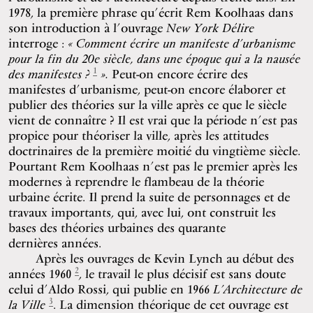
1978, la première phrase qu’écrit Rem Koolhaas dans
son introduction à l’ouvrage
New York Délire
interroge :
« Comment écrire un manifeste d’urbanisme
pour la fin du 20e siècle, dans une époque qui a la nausée
1
des manifestes ?
».
Peut-on encore écrire des
manifestes d’urbanisme, peut-on encore élaborer et
publier des théories sur la ville après ce que le siècle
vient de connaître ? Il est vrai que la période n’est pas
propice pour théoriser la ville, après les attitudes
doctrinaires de la première moitié du vingtième siècle.
Pourtant Rem Koolhaas n’est pas le premier après les
modernes à reprendre le flambeau de la théorie
urbaine écrite. Il prend la suite de personnages et de
travaux importants, qui, avec lui, ont construit les
bases des théories urbaines des quarante
dernières années.
Après les ouvrages de Kevin Lynch au début des
2
années 1960
, le travail le plus décisif est sans doute
celui d’Aldo Rossi, qui publie en 1966
L’Architecture de
3
la Ville
. La dimension théorique de cet ouvrage est