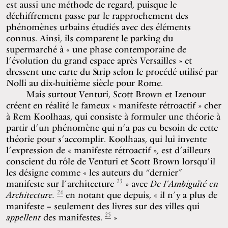
est aussi une méthode de regard, puisque le
déchiffrement passe par le rapprochement des
phénomènes urbains étudiés avec des éléments
connus. Ainsi, ils comparent le parking du
supermarché à « une phase contemporaine de
l’évolution du grand espace après Versailles » et
dressent une carte du Strip selon le procédé utilisé par
Nolli au dix-huitième siècle pour Rome.
Mais surtout Venturi, Scott Brown et Izenour
créent en réalité le fameux « manifeste rétroactif »
cher
à Rem Koolhaas, qui consiste à formuler une théorie à
partir d’un phénomène qui n’a pas eu besoin de cette
théorie pour s’accomplir. Koolhaas, qui lui invente
l’expression de « manifeste rétroactif », est d’ailleurs
conscient du rôle de Venturi et Scott Brown lorsqu’il
les désigne comme « les auteurs du “dernier”
23
manifeste sur l’architecture
» avec
De l’Ambiguïté en
24
Architecture.
en notant que depuis, « il n’y a plus de
manifeste – seulement des livres sur des villes qui
25
appellent
des manifestes.
»