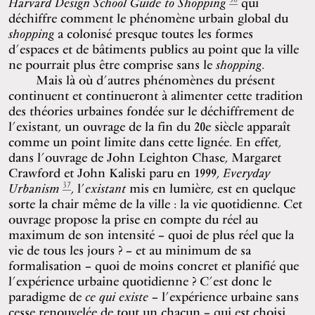
Harvard Design School Guide to Shopping
qui
déchiffre comment le phénomène urbain global du
shopping
a colonisé presque toutes les formes
d’espaces et de bâtiments publics au point que la ville
ne pourrait plus être comprise sans le
shopping
.
Mais là où d’autres phénomènes du présent
continuent et continueront à alimenter cette tradition
des théories urbaines fondée sur le déchiffrement de
l’existant, un ouvrage de la fin du 20e siècle apparaît
comme un point limite dans cette lignée. En effet,
dans l’ouvrage de John Leighton Chase, Margaret
Crawford et John Kaliski paru en 1999,
Everyday
37
Urbanism
, l’
existant
mis en lumière, est en quelque
sorte la chair même de la ville : la vie quotidienne. Cet
ouvrage propose la prise en compte du réel au
maximum de son intensité – quoi de plus réel que la
vie de tous les jours ? – et au minimum de sa
formalisation – quoi de moins concret et planifié que
l’expérience urbaine quotidienne ? C’est donc le
paradigme de
ce qui existe
– l’expérience urbaine sans
cesse renouvelée de tout un chacun – qui est choisi