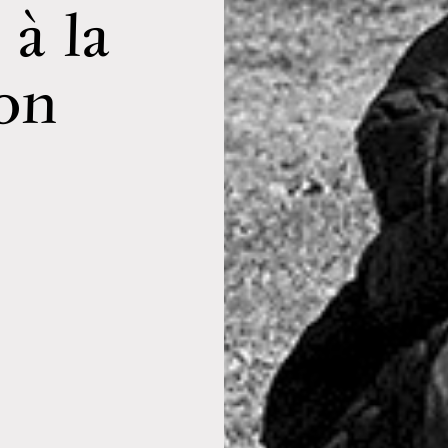
 à la
ion