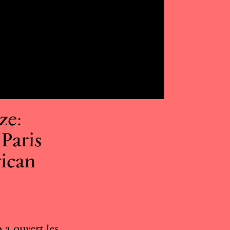
ze:
Paris
ican
 a ouvert les