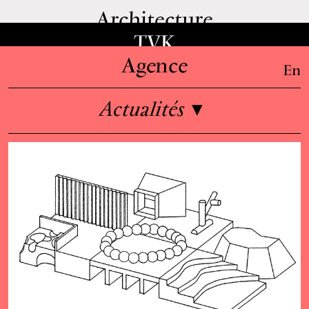
Architecture
TVK
Agence
En
Actualités
▾
Informations
Équipe
Emplois
Enseignement & conférences
Presse