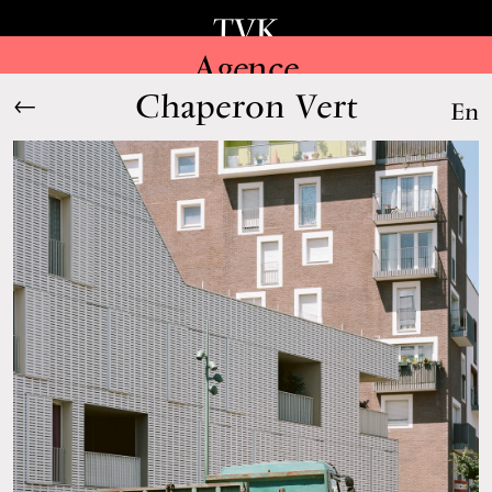
TVK
Agence
Chaperon Vert
←
En