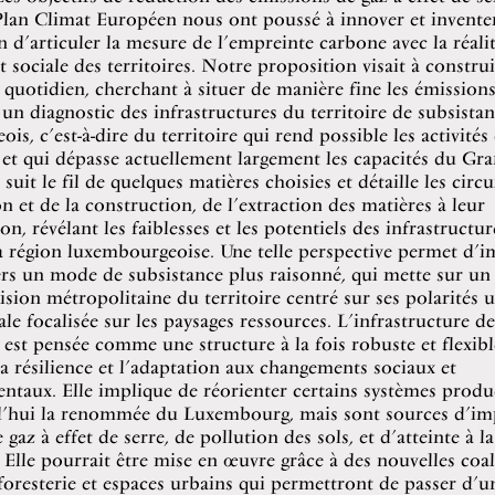
 Plan Climat Européen nous ont poussé à innover et invente
 d’articuler la mesure de l’empreinte carbone avec la réali
t sociale des territoires. Notre proposition visait à constru
quotidien, cherchant à situer de manière fine les émission
 un diagnostic des infrastructures du territoire de subsista
s, c’est-à-dire du territoire qui rend possible les activités 
et qui dépasse actuellement largement les capacités du Gr
suit le fil de quelques matières choisies et détaille les circu
on et de la construction, de l’extraction des matières à leur
, révélant les faiblesses et les potentiels des infrastructur
a région luxembourgeoise. Une telle perspective permet d’i
ers un mode de subsistance plus raisonné, qui mette sur un
vision métropolitaine du territoire centré sur ses polarités u
ale focalisée sur les paysages ressources. L’infrastructure de
 est pensée comme une structure à la fois robuste et flexibl
a résilience et l’adaptation aux changements sociaux et
taux. Elle implique de réorienter certains systèmes produc
d’hui la renommée du Luxembourg, mais sont sources d’im
gaz à effet de serre, de pollution des sols, et d’atteinte à la
. Elle pourrait être mise en œuvre grâce à des nouvelles coal
 foresterie et espaces urbains qui permettront de passer d’u