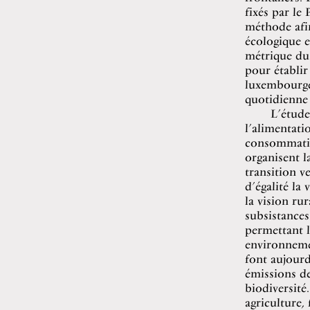
fixés par le
méthode afin
écologique e
métrique du 
pour établir
luxembourgeoi
quotidienne 
L’étude 
l’alimentati
consommation
organisent l
transition v
d’égalité la 
la vision rur
subsistances
permettant l
environnemen
font aujour
émissions de 
biodiversité
agriculture,