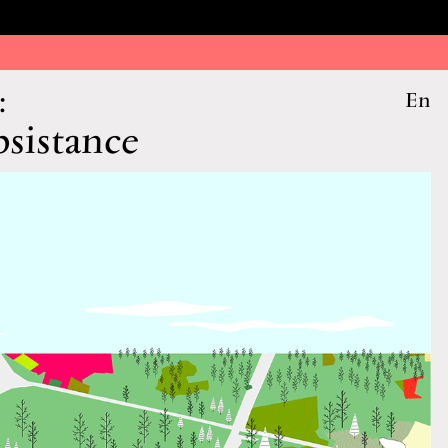
:
En
bsistance