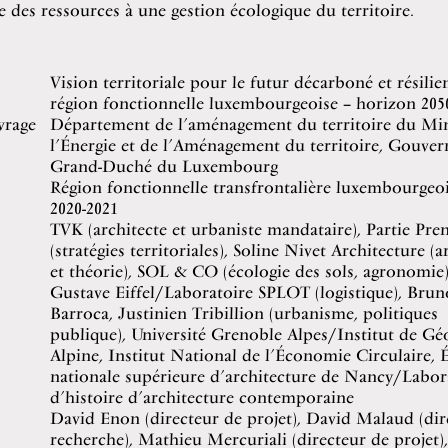
e des ressources à une gestion écologique du territoire.
Vision territoriale pour le futur décarboné et résilie
région fonctionnelle luxembourgeoise – horizon 205
vrage
Département de l’aménagement du territoire du Min
l’Énergie et de l’Aménagement du territoire, Gouve
Grand-Duché du Luxembourg
Région fonctionnelle transfrontalière luxembourgeo
2020-2021
TVK (architecte et urbaniste mandataire), Partie Pr
(stratégies territoriales), Soline Nivet Architecture (a
et théorie), SOL & CO (écologie des sols, agronomie)
Gustave Eiffel/Laboratoire SPLOT (logistique), Brun
Barroca, Justinien Tribillion (urbanisme, politiques
publique), Université Grenoble Alpes/Institut de Gé
Alpine, Institut National de l’Économie Circulaire, 
nationale supérieure d’architecture de Nancy/Labor
d’histoire d’architecture contemporaine
David Enon (directeur de projet), David Malaud (dir
recherche), Mathieu Mercuriali (directeur de projet)