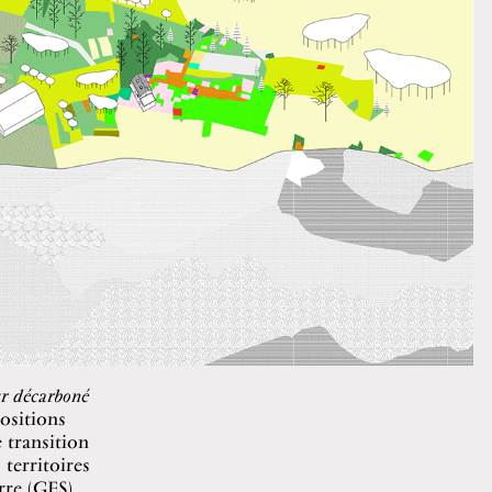
ur décarboné
ositions
 transition
territoires
rre (GES)