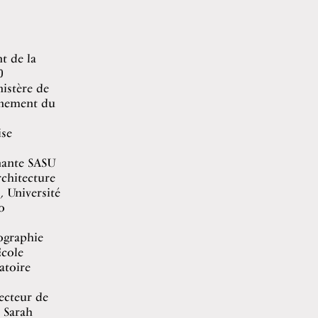
nt de la
0
istère de
rnement du
ise
enante SASU
rchitecture
, Université
o
ographie
École
atoire
ecteur de
, Sarah