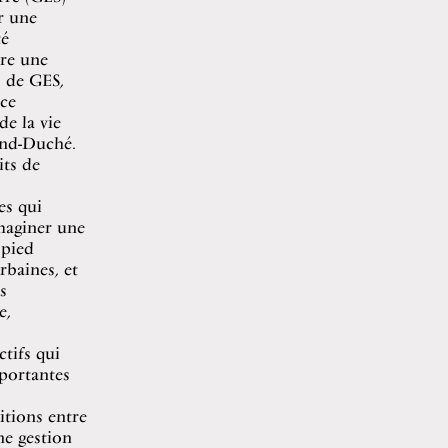
r une
té
ire une
s de GES,
nce
de la vie
and-Duché.
its de
es qui
maginer une
 pied
rbaines, et
s
e,
tifs qui
portantes
itions entre
ne gestion