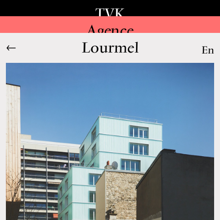
TVK
Agence
Lourmel
←
En