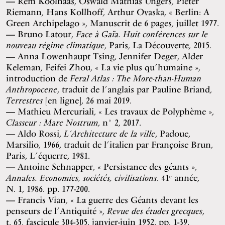
Rem Koolhaas, Oswald Mathias Ungers, Pieter
Riemann, Hans Kollhoff, Arthur Ovaska, « Berlin: A
Green Archipelago », Manuscrit de 6 pages, juillet 1977.
Bruno Latour,
Face à Gaïa. Huit conférences sur le
nouveau régime climatique
, Paris, La Découverte, 2015.
Anna Lowenhaupt Tsing, Jennifer Deger, Alder
Keleman, Feifei Zhou, « La vie plus qu’humaine »,
introduction de
Feral Atlas : The More-than-Human
Anthropocene
, traduit de l’anglais par Pauline Briand,
Terrestres
[en ligne], 26 mai 2019.
Mathieu Mercuriali, « Les travaux de Polyphème »,
Classeur : Mare Nostrum
, n° 2, 2017.
Aldo Rossi,
L’Architecture de la ville
, Padoue,
Marsilio, 1966, traduit de l’italien par Françoise Brun,
Paris, L’équerre, 1981.
Antoine Schnapper, « Persistance des géants »,
Annales. Economies, sociétés, civilisations
. 41ᵉ année,
N. 1, 1986. pp. 177-200.
Francis Vian, « La guerre des Géants devant les
penseurs de l’Antiquité »,
Revue des études grecques
,
t. 65, fascicule 304-305, janvier-juin 1952, pp. 1-39.