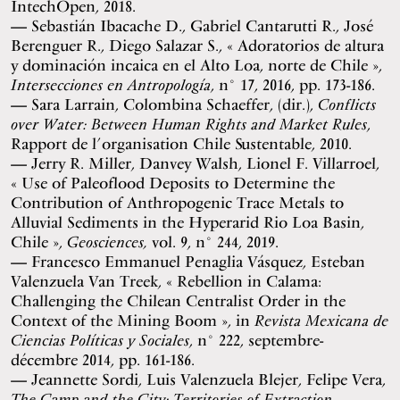
IntechOpen, 2018.
Sebastián Ibacache D., Gabriel Cantarutti R., José
Berenguer R., Diego Salazar S., « Adoratorios de altura
y dominación incaica en el Alto Loa, norte de Chile »,
Intersecciones en Antropología
, n° 17, 2016, pp. 173-186.
Sara Larrain, Colombina Schaeffer, (dir.),
Conflicts
over Water: Between Human Rights and Market Rules
,
Rapport de l’organisation Chile Sustentable, 2010.
Jerry R. Miller, Danvey Walsh, Lionel F. Villarroel,
« Use of Paleoflood Deposits to Determine the
Contribution of Anthropogenic Trace Metals to
Alluvial Sediments in the Hyperarid Rio Loa Basin,
Chile »,
Geosciences,
vol. 9, n° 244, 2019.
Francesco Emmanuel Penaglia Vásquez, Esteban
Valenzuela Van Treek, « Rebellion in Calama:
Challenging the Chilean Centralist Order in the
Context of the Mining Boom », in
Revista Mexicana de
Ciencias Políticas y Sociales
, n° 222, septembre-
décembre 2014, pp. 161-186.
Jeannette Sordi, Luis Valenzuela Blejer, Felipe Vera,
The Camp and the City: Territories of Extraction
,