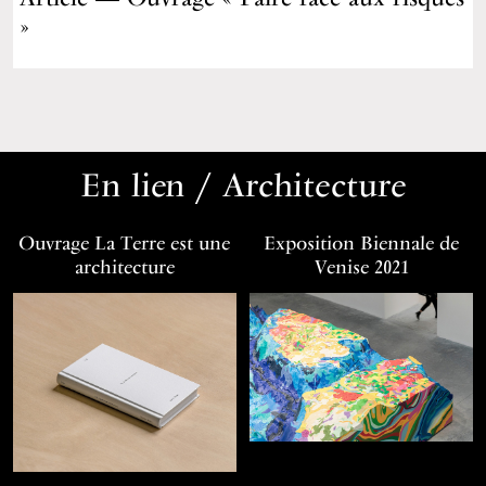
»
En lien / Architecture
Ouvrage La Terre est une
Exposition Biennale de
architecture
Venise 2021