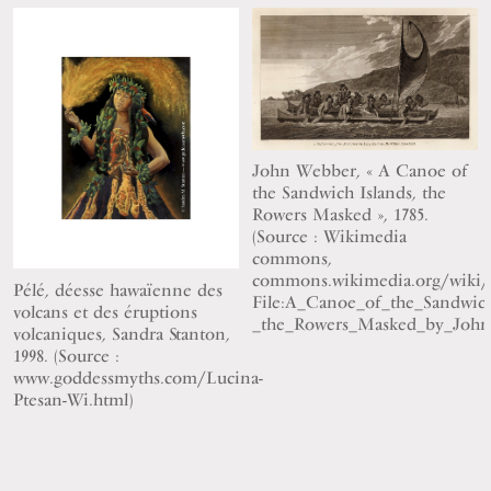
John Webber, « A Canoe of
the Sandwich Islands, the
Rowers Masked », 1785.
(Source : Wikimedia
commons,
commons.wikimedia.org/wiki/
Pélé, déesse hawaïenne des
File:A_Canoe_of_the_Sandwich
volcans et des éruptions
_the_Rowers_Masked_by_John
volcaniques, Sandra Stanton,
1998. (Source :
www.goddessmyths.com/Lucina-
Ptesan-Wi.html)