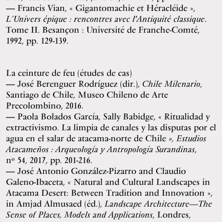
Francis Vian, « Gigantomachie et Héracléide »,
L’Univers épique : rencontres avec l'Antiquité classique
.
Tome II. Besançon : Université de Franche-Comté,
1992, pp. 129-139.
La ceinture de feu (études de cas)
José Berenguer Rodríguez (dir.),
Chile Milenario
,
Santiago de Chile, Museo Chileno de Arte
Precolombino, 2016.
Paola Bolados García, Sally Babidge, « Ritualidad y
extractivismo. La limpia de canales y las disputas por el
agua en el salar de atacama-norte de Chile
», Estudios
Atacameños : Arqueología y Antropología Surandinas
,
nº 54, 2017, pp. 201-216.
José Antonio González-Pizarro and Claudio
Galeno-Ibaceta, « Natural and Cultural Landscapes in
Atacama Desert: Between Tradition and Innovation »,
in Amjad Almusaed (éd.),
Landscape Architecture—The
Sense of Places, Models and Applications
, Londres,