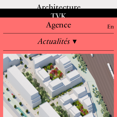
Architecture
TVK
Agence
En
Actualités
▾
Informations
Équipe
Emplois
Enseignement & conférences
Presse