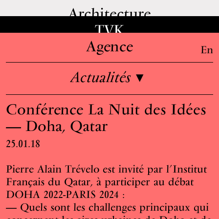
Architecture
TVK
Agence
En
Actualités
▾
Informations
Conférence La Nuit des Idées
Équipe
— Doha, Qatar
Emplois
25.01.18
Enseignement & conférences
Presse
Pierre Alain Trévelo est invité par l’Institut
Français du Qatar, à participer au débat
DOHA 2022-PARIS 2024 :
Quels sont les challenges principaux qui