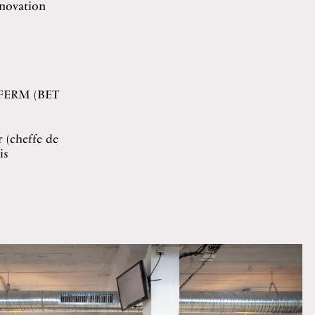
nnovation
 CFERM (BET
r (cheffe de
is