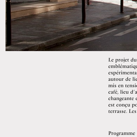
Le projet du
emblématique
expérimental
autour de li
mis en tensi
café, lieu d
changeante e
est conçu po
terrasse. Le
Programme