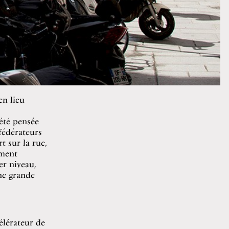
en lieu
 été pensée
fédérateurs
t sur la rue,
ement
er niveau,
une grande
élérateur de