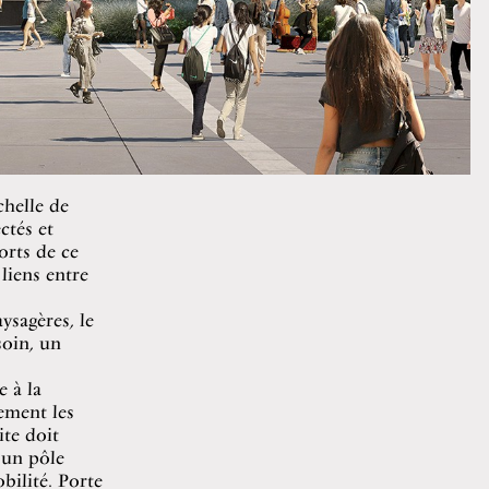
chelle de
ctés et
orts de ce
liens entre
ysagères, le
soin, un
e à la
lement les
ite doit
 un pôle
bilité. Porte