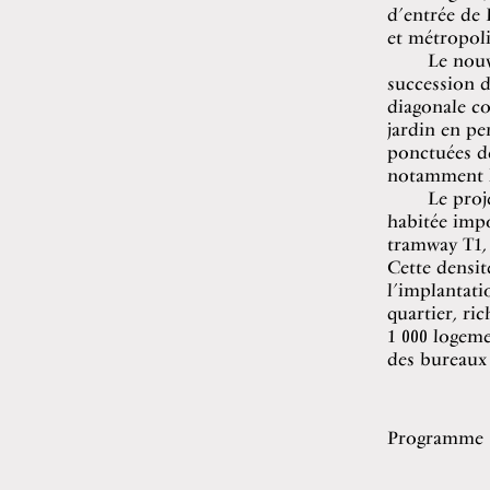
d’entrée de 
et métropoli
Le nouv
succession d
diagonale co
jardin en pe
ponctuées de
notamment l’
Le proj
habitée impo
tramway T1, 
Cette densit
l’implantati
quartier, ri
1 000 logeme
des bureaux
Programme