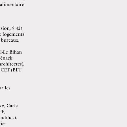
alimentaire
sion, 9 424
de logements
e bureaux,
l-Le Bihan
Lénack
rchitectes),
INCET (BET
r les
ke, Carla
CE,
publics),
ie-