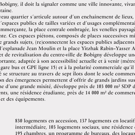
Bobigny, il doit la signaler comme une ville innovante, viva
taine.
eau quartier s’articule autour d’un enchainement de lieux,
’espaces publics de tailles variées et d’usages complémentair
mmerçante, la place centrale ombragée, les venelles paysagè
nte. Ces espaces piétons, composés de places successives mi
 grands sujets, (re)connectent les espaces publics adjacents
esplanade Jean Moulin et la place Yitzhak Rabin–Yasser Ar
et de revitalisation du centre-ville de Bobigny développe un
rtante, adaptée à son accessibilité actuelle et à venir (métro
gare bus et GPE ligne 15) et à la polarité commerciale qu’il
é se structure au travers de sept îlots dont le socle commerc
on des émergences permettent d’offrir de grands jardins su
che d’une grande mixité, développe près de 103 000 m² SDP 
nts, une résidence étudiante, près de 14 000 m² de commerc
 et des équipements.
830 logements en accession, 137 logements en locatif
intermédiaire, 103 logements sociaux, une résidence
195 chambres, un programme de bureaux, des locaux 