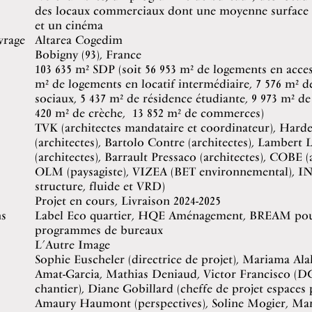
des locaux commerciaux dont une moyenne surface 
et un cinéma
vrage
Altarea Cogedim
Bobigny (93), France
103 635 m² SDP (soit 56 953 m² de logements en acces
m² de logements en locatif intermédiaire, 7 576 m² 
sociaux, 5 437 m² de résidence étudiante, 9 973 m² d
420 m² de crèche, 13 852 m² de commerces)
TVK (architectes mandataire et coordinateur), Harde
(architectes), Bartolo Contre (architectes), Lambert 
(architectes), Barrault Pressaco (architectes), COBE (a
OLM (paysagiste), VIZEA (BET environnemental), 
structure, fluide et VRD)
Projet en cours, Livraison 2024-2025
ns
Label Eco quartier, HQE Aménagement, BREAM pou
programmes de bureaux
L’Autre Image
Sophie Euscheler (directrice de projet), Mariama Ala
Amat-Garcia, Mathias Deniaud, Victor Francisco (D
chantier), Diane Gobillard (cheffe de projet espaces 
Amaury Haumont (perspectives), Soline Mogier, Mar