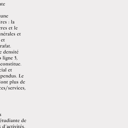
nte
 une
es : la
res et le
nérales et
 et
afat.
e densité
 ligne 5,
 constitue.
ial et
spendus. Le
dont plus de
es/services,
s
 étudiante de
d’activités,