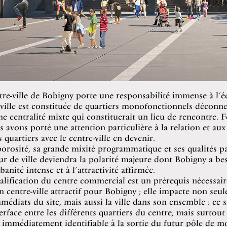
tre-ville de Bobigny porte une responsabilité immense à l’é
 ville est constituée de quartiers mono­fonctionnels déconne
 centralité mixte qui constituerait un lieu de rencontre. F
s avons porté une attention particulière à la relation et aux 
s quartiers avec le centre-ville en devenir.
porosité, sa grande mixité programmatique et ses qualités pa
 de ville deviendra la polarité majeure dont Bobigny a be
banité intense et à l’attractivité affirmée.
alification du centre commercial est un prérequis nécessair
n centre-ville attractif pour Bobigny ; elle impacte non seu
médiats du site, mais aussi la ville dans son ensemble : ce s
terface entre les différents quartiers du centre, mais surtout
 immédiatement identifiable à la sortie du futur pôle de mo