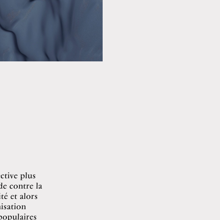
ective plus
de contre la
té et alors
isation
populaires