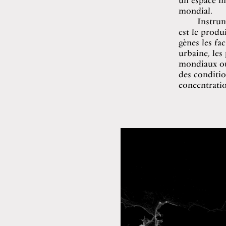
mondial.
Instrum
est le produ
gènes les fac
urbaine, les
mondiaux où 
des conditio
concentratio