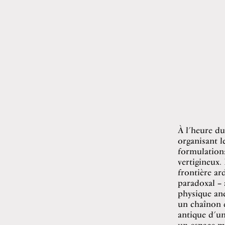
À l’heure d
organisant l
formulations 
vertigineux.
frontière ar
paradoxal – 
physique anc
un chaînon e
antique d’un
un espace ma