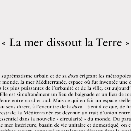
La mer dissout la Terre
u suprématisme urbain et de sa
doxa
érigeant les métropoles
e monde, la mer Méditerranée, espace où fut inventée une 
les plus puissantes de l’urbanité et de la ville, est aujourd
 Elle est simultanément un lieu de baignade et un lieu de m
dente entre nord et sud. Mais ce qui en fait un espace réell
au sens direct, à l’encontre de la
doxa
– tient à ce que, de li
estrale, la Méditerranée est devenue un trait d’union entre 
ssentiel dans la nouvelle « circularité » du monde. Du par
e mer intérieure, bassin de vie unitaire et domestiqué, on e
ritime ouvert, connecté et totalement dissout dans le sys