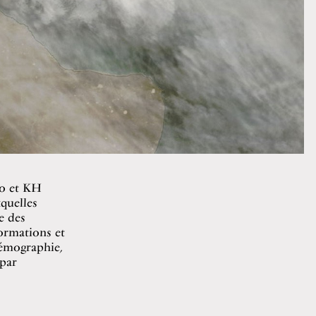
do et KH
xquelles
e des
ormations et
démographie,
par