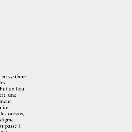
 en système
des
’hui un lieu
ort, une
ement
mite
les océans,
adigme
st passé à
tème