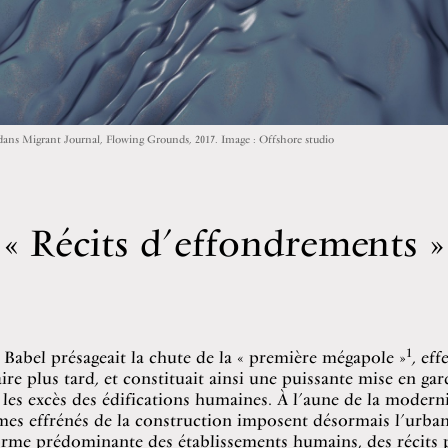
ié dans Migrant Journal, Flowing Grounds, 2017. Image : Offshore studio
Récits d’effondrements
1
Babel présageait la chute de la « première mégapole »
, eff
ire plus tard, et constituait ainsi une puissante mise en gar
les excès des édifications humaines. À l’aune de la moderni
mes effrénés de la construction imposent désormais l’urban
rme prédominante des établissements humains, des récits 