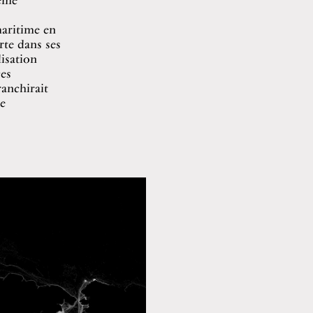
maritime en
rte dans ses
lisation
ces
anchirait
e