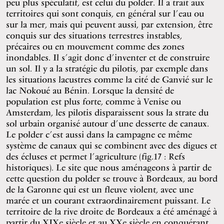
peu plus spéculatif, est celui du polder. Il a trait aux
territoires qui sont conquis, en général sur l’eau ou
sur la mer, mais qui peuvent aussi, par extension, être
conquis sur des situations terrestres instables,
précaires ou en mouvement comme des zones
inondables. Il s’agit donc d’inventer et de construire
un sol. Il y a la stratégie du pilotis, par exemple dans
les situations lacustres comme la cité de Ganvié sur le
lac Nokoué au Bénin. Lorsque la densité de
population est plus forte, comme à Venise ou
Amsterdam, les pilotis disparaissent sous la strate du
sol urbain organisé autour d’une desserte de canaux.
Le polder c’est aussi dans la campagne ce même
système de canaux qui se combinent avec des digues et
des écluses et permet l’agriculture (fig.17 : Refs
historiques). Le site que nous aménageons à partir de
cette question du polder se trouve à Bordeaux, au bord
de la Garonne qui est un fleuve violent, avec une
marée et un courant extraordinairement puissant. Le
territoire de la rive droite de Bordeaux a été aménagé à
partir du XIXe siècle et au XXe siècle en conquérant