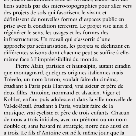
liens subtils par des micro-topographies pour aller vers
des projets de sols qui favorisent le vivant et
définissent de nouvelles formes d’espaces public en
prise avec la condition terrestre. Le projet vise ainsi à
régénérer le sens, les usages et les formes des
infrastructures. Un travail qui s’assortit d’une
approche par scénarisation, les projets se déclinant en
différentes saisons dont chacune peut se suffire à elle-
même face à l’imprévisibilité du monde.
Pierre Alain, parisien et haut-alpin, autant citadin
que montagnard, quelques origines italiennes mais
Trévelo, un nom breton, voulait faire du cinéma,
étudiant à Paris puis Harvard, vrai skieur et père de
deux filles. Antoine, normand et alsacien, Viger et
Kohler, enfant puis adolescent dans la ville nouvelle de
Val-de-Reuil, étudiant à Paris, voulait faire de la
musique, vrai cycliste et père de trois enfants. Chacun
de nous a trois initiales, avec un prénom ou un nom
double et, sans hasard ni stratégie, notre duo aussi en
a trois. Le fils d’Antoine est né le même jour que la