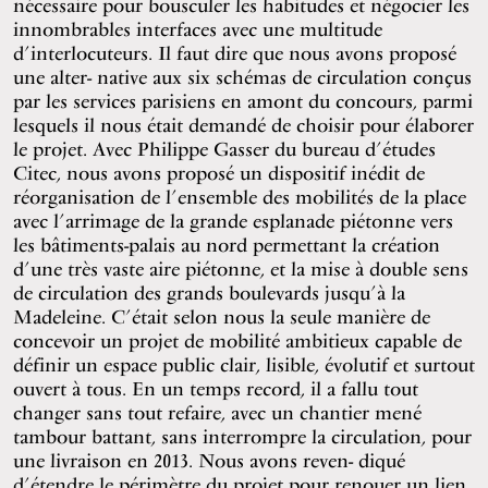
nécessaire pour bousculer les habitudes et négocier les
innombrables interfaces avec une multitude
d’interlocuteurs. Il faut dire que nous avons proposé
une alter- native aux six schémas de circulation conçus
par les services parisiens en amont du concours, parmi
lesquels il nous était demandé de choisir pour élaborer
le projet. Avec Philippe Gasser du bureau d’études
Citec, nous avons proposé un dispositif inédit de
réorganisation de l’ensemble des mobilités de la place
avec l’arrimage de la grande esplanade piétonne vers
les bâtiments-palais au nord permettant la création
d’une très vaste aire piétonne, et la mise à double sens
de circulation des grands boulevards jusqu’à la
Madeleine. C’était selon nous la seule manière de
concevoir un projet de mobilité ambitieux capable de
définir un espace public clair, lisible, évolutif et surtout
ouvert à tous. En un temps record, il a fallu tout
changer sans tout refaire, avec un chantier mené
tambour battant, sans interrompre la circulation, pour
une livraison en 2013. Nous avons reven- diqué
d’étendre le périmètre du projet pour renouer un lien