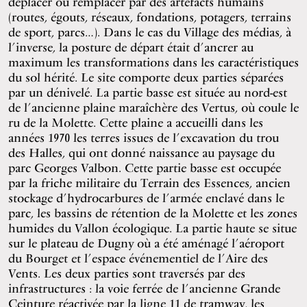
déplacer ou remplacer par des artefacts humains
(routes, égouts, réseaux, fondations, potagers, terrains
de sport, parcs…). Dans le cas du Village des médias, à
l’inverse, la posture de départ était d’ancrer au
maximum les transformations dans les caractéristiques
du sol hérité. Le site comporte deux parties séparées
par un dénivelé. La partie basse est située au nord-est
de l’ancienne plaine maraîchère des Vertus, où coule le
ru de la Molette. Cette plaine a accueilli dans les
années 1970 les terres issues de l’excavation du trou
des Halles, qui ont donné naissance au paysage du
parc Georges Valbon. Cette partie basse est occupée
par la friche militaire du Terrain des Essences, ancien
stockage d’hydrocarbures de l’armée enclavé dans le
parc, les bassins de rétention de la Molette et les zones
humides du Vallon écologique. La partie haute se situe
sur le plateau de Dugny où a été aménagé l’aéroport
du Bourget et l’espace événementiel de l’Aire des
Vents. Les deux parties sont traversés par des
infrastructures : la voie ferrée de l’ancienne Grande
Ceinture réactivée par la ligne 11 de tramway, les