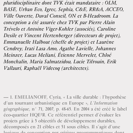
pluridisciplinaire dont TVK était mandataire : OLM,
BASE, Urban Eco, Igrec, Sephia, C&E, RR&A, ACCEO,
Ville Ouverte, Duval Conseil, ON et B-Headroom. La
conception a été assurée chez TVK par Pierre Alain
Trévelo et Antoine Viger-Kohler (associés), Caroline
Desile et Vincent Hertenberger (directeurs de projet),
Emmanuelle Halbout (cheffe de projet) et Laurène
Cendrey, Irati Lasa Amo, Agathe Lavielle, Johannes
Meinzer, Lucas Meliani, Étienne Mervelet, Chloé
Monchalin, Maria Salmatzidou, Lucie Tifrouin, Erik
Vallauri, Raphaël Videcoq (architectes).
1. EMELIANOFF, Cyria, « La ville durable : l’hypothèse
d’un tournant urbanistique en Europe »,
L’Information
, n° 71, 2007, p. 48-65. En 2004 a été créé le label
géographique
éco-quartier HQE²R. Ce référentiel permet d’évaluer les
projets grâce à 5 objectifs de développement durables,
décomposés en 21 cibles et 51 sous cibles. Il s’agit d’une
logique de conception par critères programmatiques dont