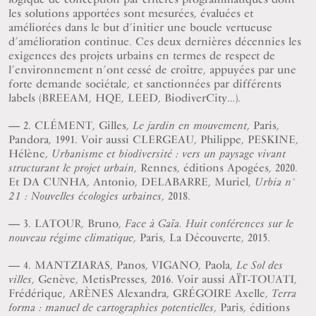
les solutions apportées sont mesurées, évaluées et
améliorées dans le but d’initier une boucle vertueuse
d’amélioration continue. Ces deux dernières décennies les
exigences des projets urbains en termes de respect de
l’environnement n’ont cessé de croître, appuyées par une
forte demande sociétale, et sanctionnées par différents
labels (BREEAM, HQE, LEED, BiodiverCity…).
2. CLÉMENT, Gilles,
, Paris,
Le jardin en mouvement
Pandora, 1991. Voir aussi CLERGEAU, Philippe, PESKINE,
Hélène,
Urbanisme et biodiversité : vers un paysage vivant
, Rennes, éditions Apogées, 2020.
structurant le projet urbain
Et DA CUNHA, Antonio, DELABARRE, Muriel,
Urbia n°
, 2018.
21 : Nouvelles écologies urbaines
3. LATOUR, Bruno,
Face à Gaïa. Huit conférences sur le
, Paris, La Découverte, 2015.
nouveau régime climatique
4. MANTZIARAS, Panos, VIGANO, Paola,
Le Sol des
, Genève, MetisPresses, 2016. Voir aussi AÏT-TOUATI,
villes
Frédérique, ARÈNES Alexandra, GRÉGOIRE Axelle,
Terra
, Paris, éditions
forma : manuel de cartographies potentielles