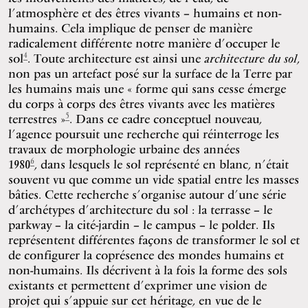
l’atmosphère et des êtres vivants – humains et non-
humains. Cela implique de penser de manière
radicalement différente notre manière d’occuper le
4
sol
. Toute architecture est ainsi une
architecture du sol
,
non pas un artefact posé sur la surface de la Terre par
les humains mais une « forme qui sans cesse émerge
du corps à corps des êtres vivants avec les matières
5
terrestres »
. Dans ce cadre conceptuel nouveau,
l’agence poursuit une recherche qui réinterroge les
travaux de morphologie urbaine des années
6
1980
, dans lesquels le sol représenté en blanc, n’était
souvent vu que comme un vide spatial entre les masses
bâties. Cette recherche s’organise autour d’une série
d’archétypes d’architecture du sol : la terrasse – le
parkway – la cité-jardin – le campus – le polder. Ils
représentent différentes façons de transformer le sol et
de configurer la coprésence des mondes humains et
non-humains. Ils décrivent à la fois la forme des sols
existants et permettent d’exprimer une vision de
projet qui s’appuie sur cet héritage, en vue de le